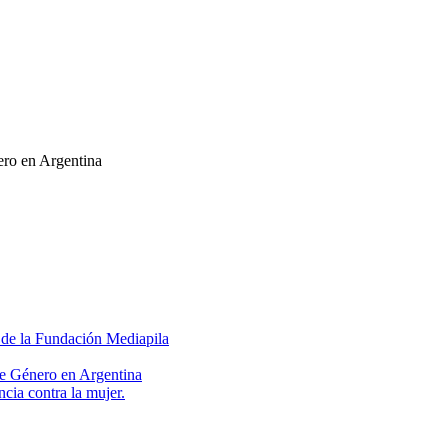
ero en Argentina
n de la Fundación Mediapila
 de Género en Argentina
cia contra la mujer.